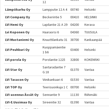
12
Lämpökarhu Oy
Lampputie 12 A 4
00740
Helsinki
LVI Company Oy
Beckerintie 5
00410
HELSINKI
LVI Hemi Oy
Lapilantie 21 A 29
04200
Kerava
Lvi Koponen Oy
Haaraorsi 6
04360
TUUSULA
LVI Mustaniemi Oy
Knuuttilankatu 31
38700
Kankaanpää
Kuoppamäentie
LVI Peuhkuri Oy
03400
Helsinki
1 b6
LVI porola Oy
Porolantie 1225
32800
KOKEMÄKI
Santaradantie 7
LVI Star Oy
01370
Vantaa
G 18
LVI Tasacon Oy
Viinikankaari 6
01530
Vantaa
LVI TOP Oy
Teerisuonkuja 1 C
00700
Helsinki
LVI-asennus Ässät Oy
Sennantie 9
11130
Riihimäki
LVI-E.Uusimaa Oy
Sireenitie 32
01390
Vantaa