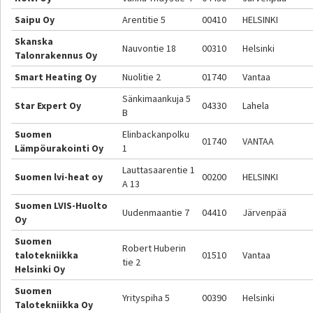
Saipu Oy
Arentitie 5
00410
HELSINKI
Skanska
Nauvontie 18
00310
Helsinki
Talonrakennus Oy
Smart Heating Oy
Nuolitie 2
01740
Vantaa
Sänkimaankuja 5
Star Expert Oy
04330
Lahela
B
Suomen
Elinbackanpolku
01740
VANTAA
Lämpöurakointi Oy
1
Lauttasaarentie 1
Suomen lvi-heat oy
00200
HELSINKI
A 13
Suomen LVIS-Huolto
Uudenmaantie 7
04410
Järvenpää
Oy
Suomen
Robert Huberin
talotekniikka
01510
Vantaa
tie 2
Helsinki Oy
Suomen
Yrityspiha 5
00390
Helsinki
Talotekniikka Oy