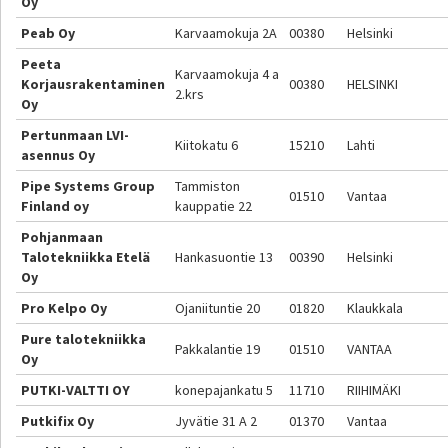
Oy
Peab Oy
Karvaamokuja 2A
00380
Helsinki
Peeta
Karvaamokuja 4 a
Korjausrakentaminen
00380
HELSINKI
2.krs
Oy
Pertunmaan LVI-
Kiitokatu 6
15210
Lahti
asennus Oy
Pipe Systems Group
Tammiston
01510
Vantaa
Finland oy
kauppatie 22
Pohjanmaan
Talotekniikka Etelä
Hankasuontie 13
00390
Helsinki
Oy
Pro Kelpo Oy
Ojaniituntie 20
01820
Klaukkala
Pure talotekniikka
Pakkalantie 19
01510
VANTAA
Oy
PUTKI-VALTTI OY
konepajankatu 5
11710
RIIHIMÄKI
Putkifix Oy
Jyvätie 31 A 2
01370
Vantaa