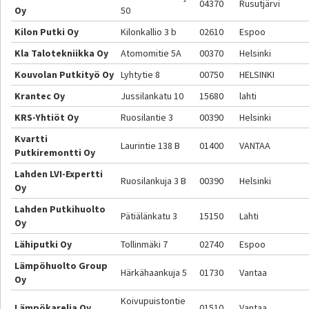
04370
Rusutjärvi
Oy
50
Kilon Putki Oy
Kilonkallio 3 b
02610
Espoo
Kla Talotekniikka Oy
Atomomitie 5A
00370
Helsinki
Kouvolan Putkityö Oy
Lyhtytie 8
00750
HELSINKI
Krantec Oy
Jussilankatu 10
15680
lahti
KRS-Yhtiöt Oy
Ruosilantie 3
00390
Helsinki
Kvartti
Laurintie 138 B
01400
VANTAA
Putkiremontti Oy
Lahden LVI-Expertti
Ruosilankuja 3 B
00390
Helsinki
Oy
Lahden Putkihuolto
Pätiälänkatu 3
15150
Lahti
Oy
Lähiputki Oy
Tollinmäki 7
02740
Espoo
Lämpöhuolto Group
Härkähaankuja 5
01730
Vantaa
Oy
Koivupuistontie
Lämpökarelia Oy
01510
Vantaa