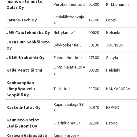
Insinööritoimisto
Purokummuntie 1
02400
Kirkkonummi
Oulas Oy
Lapinlähteenkuja
Jarans-Tech Oy
12700
Loppi
4
JMV-Talotekniikka Oy
Niittyläntie 1
00620
Helsinki
Joensuun Sähköinsto
Lylykoskentie 5
80130
JOENSUU
Oy
JS LVI-Urakointi Oy
Palomiehentie 4
27800
Säkylä
Orapihlajatie 20 A
Kalle Penttilä tmi
00320
Helsinki
7
Kankaanpään
Lämpöpalvelu
Tiilikatu 1
38700
KANKAANPÄÄ
Seppälä Ky
Rajamaankuja 8B
Kastelli-talot Oy
02970
ESPOO
8
Kaunisto-Yhtiöt
Olarinluoma 14
02200
Espoo
Etelä-Suomi Oy
Keravan Vakiosäätö
Annankorvenkuja