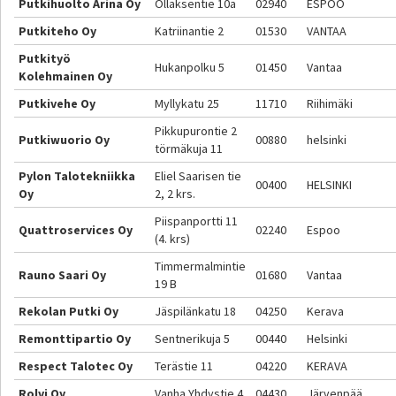
Putkihuolto Arina Oy
Ollaksentie 10a
02940
ESPOO
Putkiteho Oy
Katriinantie 2
01530
VANTAA
Putkityö
Hukanpolku 5
01450
Vantaa
Kolehmainen Oy
Putkivehe Oy
Myllykatu 25
11710
Riihimäki
Pikkupurontie 2
Putkiwuorio Oy
00880
helsinki
törmäkuja 11
Pylon Talotekniikka
Eliel Saarisen tie
00400
HELSINKI
Oy
2, 2 krs.
Piispanportti 11
Quattroservices Oy
02240
Espoo
(4. krs)
Timmermalmintie
Rauno Saari Oy
01680
Vantaa
19 B
Rekolan Putki Oy
Jäspilänkatu 18
04250
Kerava
Remonttipartio Oy
Sentnerikuja 5
00440
Helsinki
Respect Talotec Oy
Terästie 11
04220
KERAVA
Rolvi Oy
Vanha Yhdystie 4
04430
Järvenpää