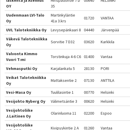
laskenta ja Asennus
Hirispadontie 7 D
00640
HELSINKI
OY
35
Uudenmaan LVI-Talo
Martinkyläntie
01720
VANTAA
Oy
41a 3.krs
UVL Talotekniikka Oy
Levysepänkaari 8
04440
Järvenpää
Väkevä Talotekniikka
Sorvitie 7 D32
03620
Karkkila
Oy
Valvonta Kimmo
Torstinkuja 4-6 C6
01400
Vantaa
Vuori T:mi
Vehmasputki Oy
Karjalankatu 5
28130
PORI
Veikat Talotekniikka
Mattaksentie 2
07130
ANTTILA
Oy
Vesi-Masa Oy
Tuulilasintie 1
00770
Helsinki
Vesijohto Nyberg Oy
Välimetsäntie 3
00620
Helsinki
Vesijohtoliike
Olarinluoma 11
02200
Espoo
J.Laitinen Oy
Vesijohtoliike
Kivipyykintie 2 A
01260
Vantaa