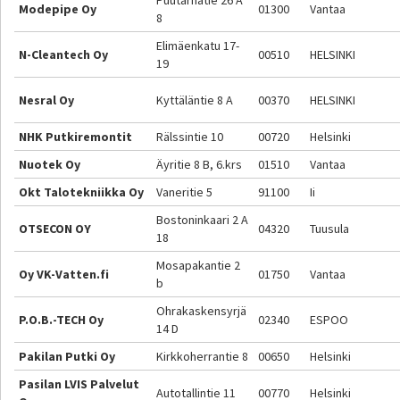
Puutarhatie 26 A
Modepipe Oy
01300
Vantaa
8
Elimäenkatu 17-
N-Cleantech Oy
00510
HELSINKI
19
Nesral Oy
Kyttäläntie 8 A
00370
HELSINKI
NHK Putkiremontit
Rälssintie 10
00720
Helsinki
Nuotek Oy
Äyritie 8 B, 6.krs
01510
Vantaa
Okt Talotekniikka Oy
Vaneritie 5
91100
Ii
Bostoninkaari 2 A
OTSECON OY
04320
Tuusula
18
Mosapakantie 2
Oy VK-Vatten.fi
01750
Vantaa
b
Ohrakaskensyrjä
P.O.B.-TECH Oy
02340
ESPOO
14 D
Pakilan Putki Oy
Kirkkoherrantie 8
00650
Helsinki
Pasilan LVIS Palvelut
Autotallintie 11
00770
Helsinki