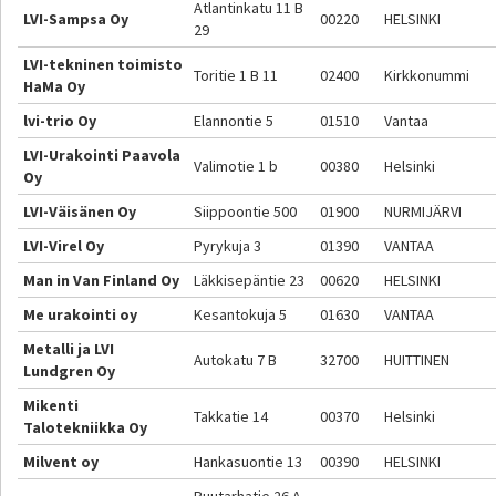
Atlantinkatu 11 B
LVI-Sampsa Oy
00220
HELSINKI
29
LVI-tekninen toimisto
Toritie 1 B 11
02400
Kirkkonummi
HaMa Oy
lvi-trio Oy
Elannontie 5
01510
Vantaa
LVI-Urakointi Paavola
Valimotie 1 b
00380
Helsinki
Oy
LVI-Väisänen Oy
Siippoontie 500
01900
NURMIJÄRVI
LVI-Virel Oy
Pyrykuja 3
01390
VANTAA
Man in Van Finland Oy
Läkkisepäntie 23
00620
HELSINKI
Me urakointi oy
Kesantokuja 5
01630
VANTAA
Metalli ja LVI
Autokatu 7 B
32700
HUITTINEN
Lundgren Oy
Mikenti
Takkatie 14
00370
Helsinki
Talotekniikka Oy
Milvent oy
Hankasuontie 13
00390
HELSINKI