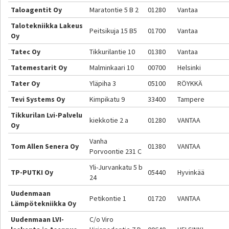
Taloagentit Oy
Maratontie 5 B 2
01280
Vantaa
Talotekniikka Lakeus
Peitsikuja 15 B5
01700
Vantaa
Oy
Tatec Oy
Tikkurilantie 10
01380
Vantaa
Tatemestarit Oy
Malminkaari 10
00700
Helsinki
Tater Oy
Yläpiha 3
05100
RÖYKKÄ
Tevi Systems Oy
Kimpikatu 9
33400
Tampere
Tikkurilan Lvi-Palvelu
kiekkotie 2 a
01280
VANTAA
Oy
Vanha
Tom Allen Senera Oy
01380
VANTAA
Porvoontie 231 C
Yli-Jurvankatu 5 b
TP-PUTKI Oy
05440
Hyvinkää
24
Uudenmaan
Petikontie 1
01720
VANTAA
Lämpötekniikka Oy
Uudenmaan LVI-
C/o Viro