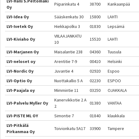
LVI-Halli S.Peltomäki
Piiparinkatu 4
38700
Kankaanpää
Oy
LVI-Idea Oy
Sääskenkatu 30
15800
LAHTI
LVI-Ivetek Oy
Hiekkapolku 3
01830
Lepsämä
VIILAAJANKATU
LVI-Kiviaho Oy
15520
LAHTI
10
LVI-Marjanen Oy
Maisalantie 238
04360
Tuusula
LVI-neloset oy
Arentitie 7-9
00410
Helsinki
LVI-Nordic Oy
Juvantie 4
02920
Espoo
LVI-Optio Oy
Nuottakallio 5 A
02230
ESPOO
LVI-Paajala oy
Mimmintie 11
03250
OJAKKALA
Kanervikkotie 2 A
LVI-Palvelu Myller Oy
01380
VANTAA
2
LVI-PISTE ML OY
Simontie 7
01840
klaukkala
LVI-Pitkälä
Toivionkatu 5A17
33900
Tampere
Pirkanmaa Oy