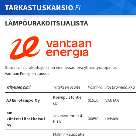
TARKASTUSKANSIO
.FI
LÄMPÖURAKOITSIJALISTA
Seuraavilla urakoitsijoilla on voimassaoleva yhteistyösopimus
Vantaan Energian kanssa.
Yrityksen nimi
Yrityksen osoite
Postinro
Postitoimipaikka
Koivupuistontie
AJ Eurolämpö Oy
01510
VANTAA
6D
am-
Jokiniementie 4
kiinteistöratkaisut
00650
Helsinki
b 16
oy
Malmin kauppatie