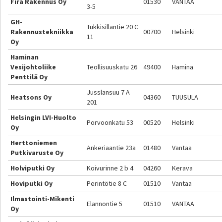
Fira Rakennus Oy
01530
VANTAA
3-5
GH-
Tukkisillantie 20 C
Rakennustekniikka
00700
Helsinki
11
Oy
Haminan
Vesijohtoliike
Teollisuuskatu 26
49400
Hamina
Penttilä Oy
Jusslansuu 7 A
Heatsons Oy
04360
TUUSULA
201
Helsingin LVI-Huolto
Porvoonkatu 53
00520
Helsinki
Oy
Herttoniemen
Ankeriaantie 23a
01480
Vantaa
Putkivaruste Oy
Holviputki Oy
Koivurinne 2 b 4
04260
Kerava
Hoviputki Oy
Perintötie 8 C
01510
Vantaa
Ilmastointi-Mikenti
Elannontie 5
01510
VANTAA
Oy