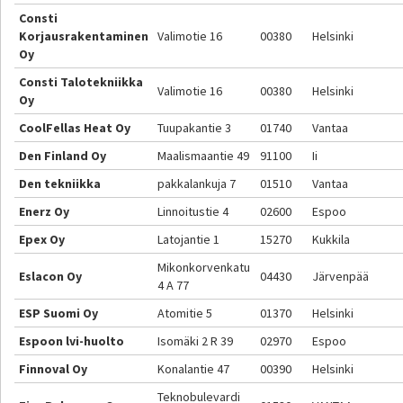
Consti
Korjausrakentaminen
Valimotie 16
00380
Helsinki
Oy
Consti Talotekniikka
Valimotie 16
00380
Helsinki
Oy
CoolFellas Heat Oy
Tuupakantie 3
01740
Vantaa
Den Finland Oy
Maalismaantie 49
91100
Ii
Den tekniikka
pakkalankuja 7
01510
Vantaa
Enerz Oy
Linnoitustie 4
02600
Espoo
Epex Oy
Latojantie 1
15270
Kukkila
Mikonkorvenkatu
Eslacon Oy
04430
Järvenpää
4 A 77
ESP Suomi Oy
Atomitie 5
01370
Helsinki
Espoon lvi-huolto
Isomäki 2 R 39
02970
Espoo
Finnoval Oy
Konalantie 47
00390
Helsinki
Teknobulevardi