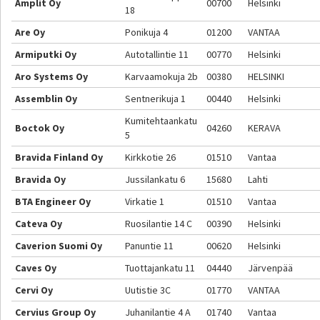
Amplit Oy
00700
Helsinki
18
Are Oy
Ponikuja 4
01200
VANTAA
Armiputki Oy
Autotallintie 11
00770
Helsinki
Aro Systems Oy
Karvaamokuja 2b
00380
HELSINKI
Assemblin Oy
Sentnerikuja 1
00440
Helsinki
Kumitehtaankatu
Boctok Oy
04260
KERAVA
5
Bravida Finland Oy
Kirkkotie 26
01510
Vantaa
Bravida Oy
Jussilankatu 6
15680
Lahti
BTA Engineer Oy
Virkatie 1
01510
Vantaa
Cateva Oy
Ruosilantie 14 C
00390
Helsinki
Caverion Suomi Oy
Panuntie 11
00620
Helsinki
Caves Oy
Tuottajankatu 11
04440
Järvenpää
Cervi Oy
Uutistie 3C
01770
VANTAA
Cervius Group Oy
Juhanilantie 4 A
01740
Vantaa