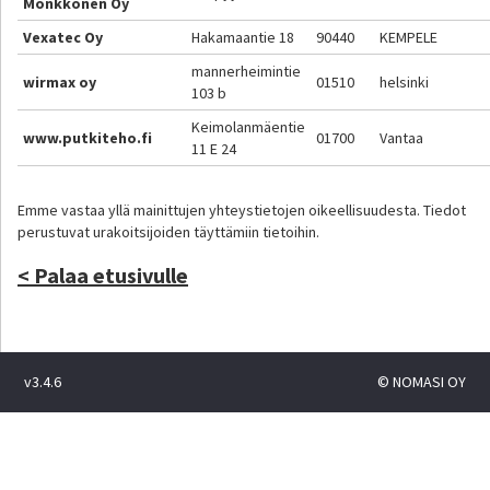
Mönkkönen Oy
Vexatec Oy
Hakamaantie 18
90440
KEMPELE
mannerheimintie
wirmax oy
01510
helsinki
103 b
Keimolanmäentie
www.putkiteho.fi
01700
Vantaa
11 E 24
Emme vastaa yllä mainittujen yhteystietojen oikeellisuudesta. Tiedot
perustuvat urakoitsijoiden täyttämiin tietoihin.
< Palaa etusivulle
v3.4.6
© NOMASI OY